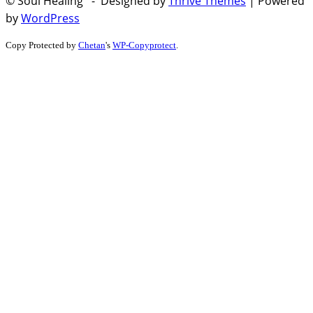
© Soul Healing - Designed by
Thrive Themes
| Powered
by
WordPress
Copy Protected by
Chetan
's
WP-Copyprotect
.