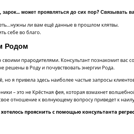
а, зарок… может проявляться до сих пор? Связывать 
реть…нужны ли вам ещё данные в прошлом клятвы.
ть себе во благо.
им Родом
о своими прародителями. Консультант познакомит вас со
е решены в Роду и почувствовать энергии Рода.
 но я привела здесь наиболее частые запросы клиентов
ники – это не Крёстная фея, которая взмахнет волшебн
 свое отношение к волнующему вопросу приведет к наил
отелось прояснить с помощью консультанта регрессо