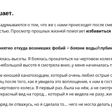
шает.
адумываются о том, что же с нами происходит после смер
тностью. Просмотр прошлых жизней помогает
избавиться 
онятно откуда возникших фобий – боязни воды/глубин
ялась высоты. Я боялась прокатиться на чертовом колесе
 небольшой высоте я смотрела вниз..у меня начиналась 
дым юношей канатоходцем, который очень любил острые 
ц после того, как я увидела это воплощение, к нам в гос
ртового колеса. Я первый раз..была на нём, а не смотр
екрасный вид на город… который я не видела не разу..жи
д ли отважусь, но я сделала то… чего не могла делать р