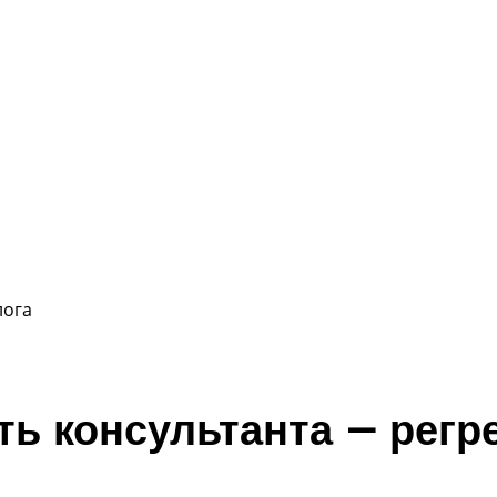
лога
ь консультанта — регр