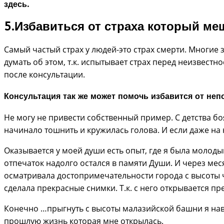
здесь.
5.Избавиться от страха который ме
Самый частый страх у людей-это страх смерти. Многие з
думать об этом, т.к. испытывает страх перед неизвес
после консультации.
Консультация так же может помочь избавится от неп
Не могу не привести собственный пример. С детства бо
начинало тошнить и кружилась голова. И если даже на
Оказывается у моей души есть опыт, где я была моло
отпечаток надолго остался в памяти Души. И через меся
осматривала достопримечательности города с высоты че
сделала прекрасные снимки. Т.к. с него открывается пр
Конечно …прыгнуть с высоты малазийской башни я навря
прошлую жизнь которая мне открылась.